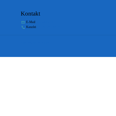
Kontakt
E-Mail
stabs@bs.ch
Kanzlei
+41 61 267 86 01
Impressum
Disclaimer