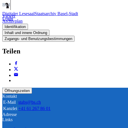
Bild
Digitaler Lesesaal
Staatsarchiv Basel-Stadt
Viewer
Login
Archivplan
Identifikation
Inhalt und innere Ordnung
Zugangs- und Benutzungsbestimmungen
Teilen
Öffnungszeiten
Kontakt
E-Mail
stabs@bs.ch
Kanzlei
+41 61 267 86 01
Adresse
Links