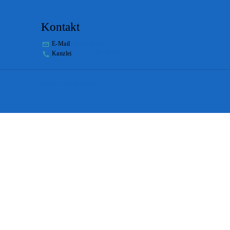
Kontakt
E-Mail
stabs@bs.ch
Kanzlei
+41 61 267 86 01
Impressum
Disclaimer