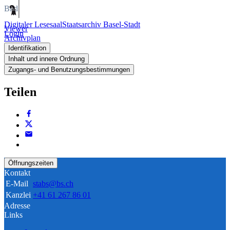
Bild
Digitaler Lesesaal
Staatsarchiv Basel-Stadt
Viewer
Login
Archivplan
Identifikation
Inhalt und innere Ordnung
Zugangs- und Benutzungsbestimmungen
Teilen
Öffnungszeiten
Kontakt
E-Mail
stabs@bs.ch
Kanzlei
+41 61 267 86 01
Adresse
Links