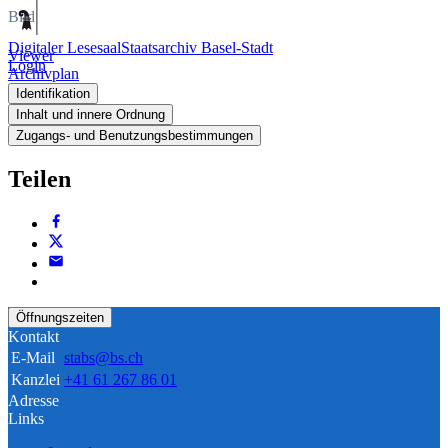
Bild
Digitaler Lesesaal
Staatsarchiv Basel-Stadt
Viewer
Login
Archivplan
Identifikation
Inhalt und innere Ordnung
Zugangs- und Benutzungsbestimmungen
Teilen
Öffnungszeiten
Kontakt
E-Mail
stabs@bs.ch
Kanzlei
+41 61 267 86 01
Adresse
Links