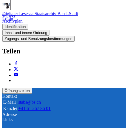
Bild
Digitaler Lesesaal
Staatsarchiv Basel-Stadt
Viewer
Login
Archivplan
Identifikation
Inhalt und innere Ordnung
Zugangs- und Benutzungsbestimmungen
Teilen
Öffnungszeiten
Kontakt
E-Mail
stabs@bs.ch
Kanzlei
+41 61 267 86 01
Adresse
Links