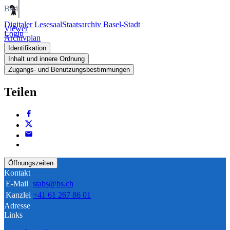
Bild
Digitaler Lesesaal
Staatsarchiv Basel-Stadt
Viewer
Login
Archivplan
Identifikation
Inhalt und innere Ordnung
Zugangs- und Benutzungsbestimmungen
Teilen
Öffnungszeiten
Kontakt
E-Mail
stabs@bs.ch
Kanzlei
+41 61 267 86 01
Adresse
Links