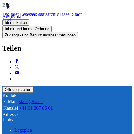
Bild
Digitaler Lesesaal
Staatsarchiv Basel-Stadt
Archivplan
Login
Identifikation
Inhalt und innere Ordnung
Zugangs- und Benutzungsbestimmungen
Teilen
Öffnungszeiten
Kontakt
E-Mail
stabs@bs.ch
Kanzlei
+41 61 267 86 01
Adresse
Links
Lageplan