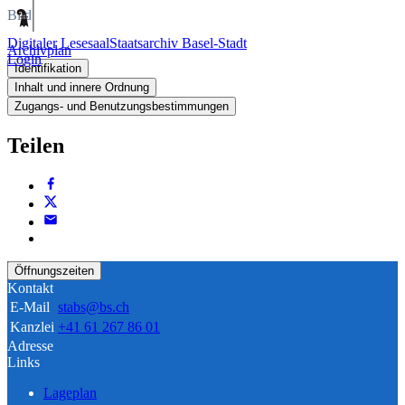
Bild
Digitaler Lesesaal
Staatsarchiv Basel-Stadt
Archivplan
Login
Identifikation
Inhalt und innere Ordnung
Zugangs- und Benutzungsbestimmungen
Teilen
Öffnungszeiten
Kontakt
E-Mail
stabs@bs.ch
Kanzlei
+41 61 267 86 01
Adresse
Links
Lageplan