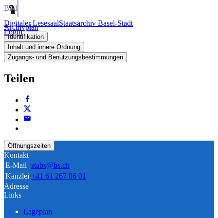
Bild
Digitaler Lesesaal
Staatsarchiv Basel-Stadt
Archivplan
Login
Identifikation
Inhalt und innere Ordnung
Zugangs- und Benutzungsbestimmungen
Teilen
Öffnungszeiten
Kontakt
E-Mail
stabs@bs.ch
Kanzlei
+41 61 267 86 01
Adresse
Links
Lageplan