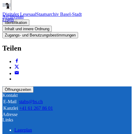
Bild
Digitaler Lesesaal
Staatsarchiv Basel-Stadt
Archivplan
Login
Identifikation
Inhalt und innere Ordnung
Zugangs- und Benutzungsbestimmungen
Teilen
Öffnungszeiten
Kontakt
E-Mail
stabs@bs.ch
Kanzlei
+41 61 267 86 01
Adresse
Links
Lageplan