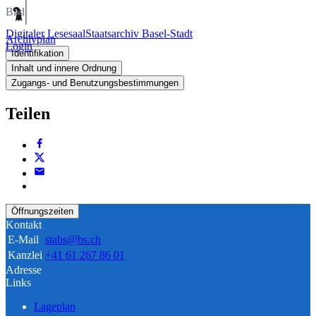
Bild
Digitaler Lesesaal
Staatsarchiv Basel-Stadt
Archivplan
Login
Identifikation
Inhalt und innere Ordnung
Zugangs- und Benutzungsbestimmungen
Teilen
Öffnungszeiten
Kontakt
E-Mail
stabs@bs.ch
Kanzlei
+41 61 267 86 01
Adresse
Links
Lageplan