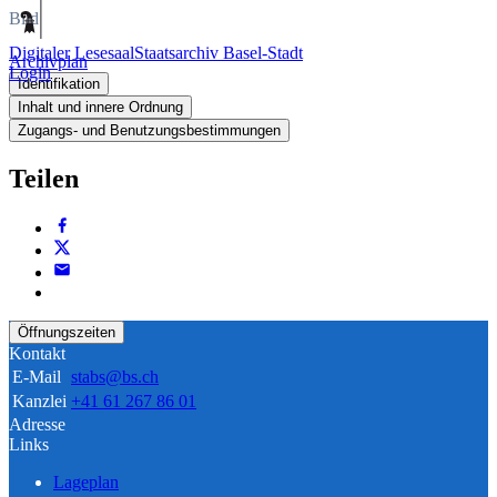
Bild
Digitaler Lesesaal
Staatsarchiv Basel-Stadt
Archivplan
Login
Identifikation
Inhalt und innere Ordnung
Zugangs- und Benutzungsbestimmungen
Teilen
Öffnungszeiten
Kontakt
E-Mail
stabs@bs.ch
Kanzlei
+41 61 267 86 01
Adresse
Links
Lageplan