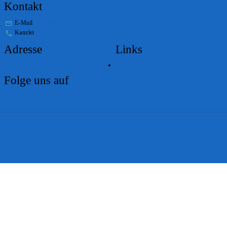
Kontakt
E-Mail
stabs@bs.ch
Kanzlei
+41 61 267 86 01
Adresse
Links
Lageplan
Folge uns auf
Impressum
Disclaimer