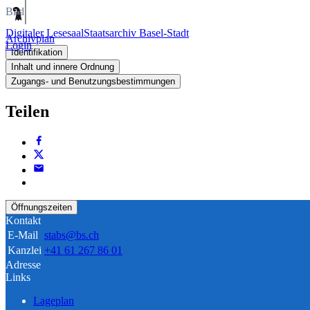
Bild
Digitaler Lesesaal
Staatsarchiv Basel-Stadt
Archivplan
Login
Identifikation
Inhalt und innere Ordnung
Zugangs- und Benutzungsbestimmungen
Teilen
Öffnungszeiten
Kontakt
E-Mail
stabs@bs.ch
Kanzlei
+41 61 267 86 01
Adresse
Links
Lageplan