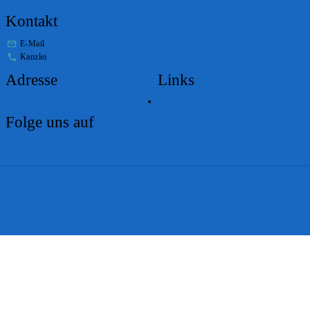
Kontakt
E-Mail
stabs@bs.ch
Kanzlei
+41 61 267 86 01
Adresse
Links
Lageplan
Folge uns auf
Impressum
Disclaimer