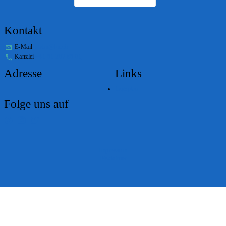
Kontakt
E-Mail
stabs@bs.ch
Kanzlei
+41 61 267 86 01
Adresse
Links
Lageplan
Folge uns auf
Impressum
Disclaimer