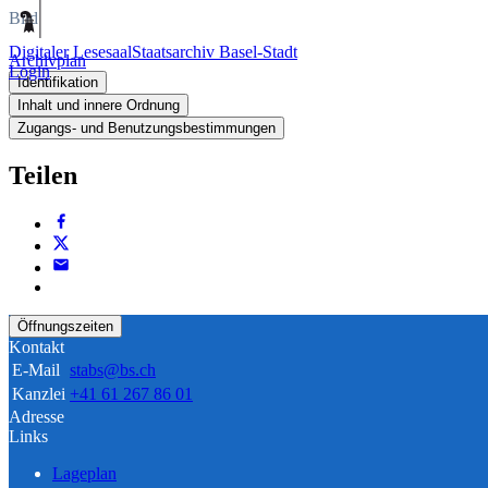
Bild
Digitaler Lesesaal
Staatsarchiv Basel-Stadt
Archivplan
Login
Identifikation
Inhalt und innere Ordnung
Zugangs- und Benutzungsbestimmungen
Teilen
Öffnungszeiten
Kontakt
E-Mail
stabs@bs.ch
Kanzlei
+41 61 267 86 01
Adresse
Links
Lageplan