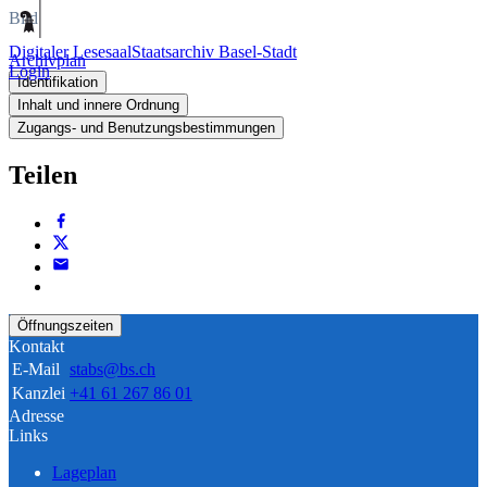
Bild
Digitaler Lesesaal
Staatsarchiv Basel-Stadt
Archivplan
Login
Identifikation
Inhalt und innere Ordnung
Zugangs- und Benutzungsbestimmungen
Teilen
Öffnungszeiten
Kontakt
E-Mail
stabs@bs.ch
Kanzlei
+41 61 267 86 01
Adresse
Links
Lageplan