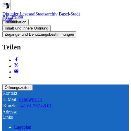
Bild
Digitaler Lesesaal
Staatsarchiv Basel-Stadt
Archivplan
Login
Identifikation
Inhalt und innere Ordnung
Zugangs- und Benutzungsbestimmungen
Teilen
Öffnungszeiten
Kontakt
E-Mail
stabs@bs.ch
Kanzlei
+41 61 267 86 01
Adresse
Links
Lageplan