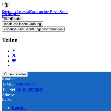
Bild
Digitaler Lesesaal
Staatsarchiv Basel-Stadt
Archivplan
Login
Identifikation
Inhalt und innere Ordnung
Zugangs- und Benutzungsbestimmungen
Teilen
Öffnungszeiten
Kontakt
E-Mail
stabs@bs.ch
Kanzlei
+41 61 267 86 01
Adresse
Links
Lageplan