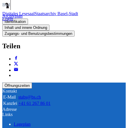
Bild
Digitaler Lesesaal
Staatsarchiv Basel-Stadt
Archivplan
Login
Identifikation
Inhalt und innere Ordnung
Zugangs- und Benutzungsbestimmungen
Teilen
Öffnungszeiten
Kontakt
E-Mail
stabs@bs.ch
Kanzlei
+41 61 267 86 01
Adresse
Links
Lageplan