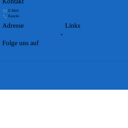
Kontakt
E-Mail
stabs@bs.ch
Kanzlei
+41 61 267 86 01
Adresse
Links
Lageplan
Folge uns auf
Impressum
Disclaimer