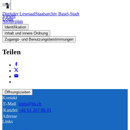
Bild
Digitaler Lesesaal
Staatsarchiv Basel-Stadt
Viewer
Login
Archivplan
Identifikation
Inhalt und innere Ordnung
Zugangs- und Benutzungsbestimmungen
Teilen
Öffnungszeiten
Kontakt
E-Mail
stabs@bs.ch
Kanzlei
+41 61 267 86 01
Adresse
Links