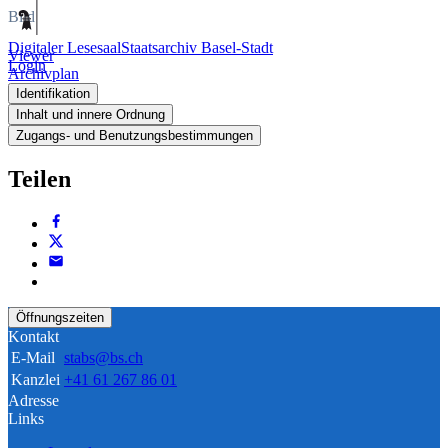
Bild
Digitaler Lesesaal
Staatsarchiv Basel-Stadt
Viewer
Login
Archivplan
Identifikation
Inhalt und innere Ordnung
Zugangs- und Benutzungsbestimmungen
Teilen
Öffnungszeiten
Kontakt
E-Mail
stabs@bs.ch
Kanzlei
+41 61 267 86 01
Adresse
Links