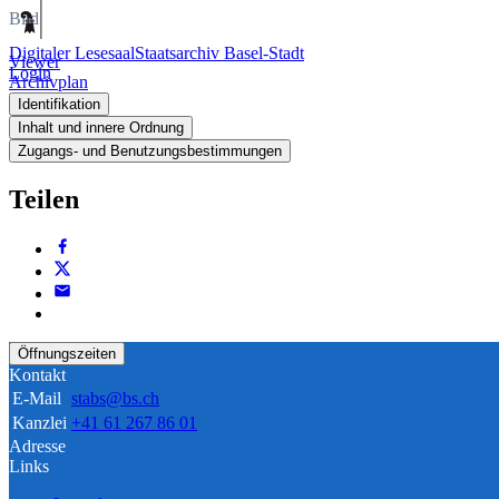
Bild
Digitaler Lesesaal
Staatsarchiv Basel-Stadt
Viewer
Login
Archivplan
Identifikation
Inhalt und innere Ordnung
Zugangs- und Benutzungsbestimmungen
Teilen
Öffnungszeiten
Kontakt
E-Mail
stabs@bs.ch
Kanzlei
+41 61 267 86 01
Adresse
Links