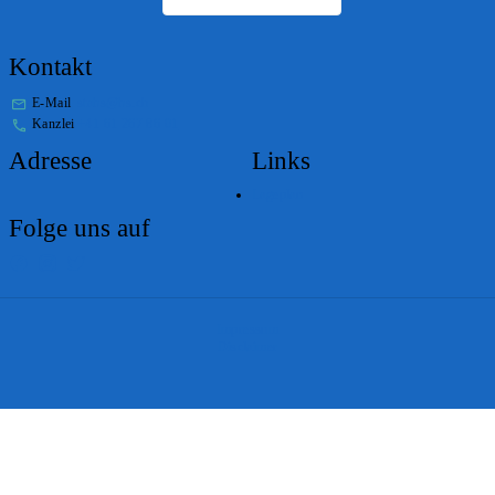
Kontakt
E-Mail
stabs@bs.ch
Kanzlei
+41 61 267 86 01
Adresse
Links
Lageplan
Folge uns auf
Impressum
Disclaimer