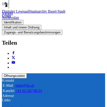
Bild
Digitaler Lesesaal
Staatsarchiv Basel-Stadt
Viewer
Login
Archivplan
Identifikation
Inhalt und innere Ordnung
Zugangs- und Benutzungsbestimmungen
Teilen
Öffnungszeiten
Kontakt
E-Mail
stabs@bs.ch
Kanzlei
+41 61 267 86 01
Adresse
Links