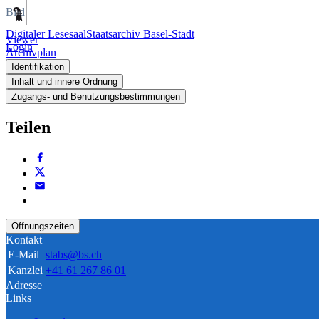
Bild
Digitaler Lesesaal
Staatsarchiv Basel-Stadt
Viewer
Login
Archivplan
Identifikation
Inhalt und innere Ordnung
Zugangs- und Benutzungsbestimmungen
Teilen
Öffnungszeiten
Kontakt
E-Mail
stabs@bs.ch
Kanzlei
+41 61 267 86 01
Adresse
Links