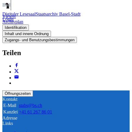
Bild
Digitaler Lesesaal
Staatsarchiv Basel-Stadt
Viewer
Login
Archivplan
Identifikation
Inhalt und innere Ordnung
Zugangs- und Benutzungsbestimmungen
Teilen
Öffnungszeiten
Kontakt
E-Mail
stabs@bs.ch
Kanzlei
+41 61 267 86 01
Adresse
Links