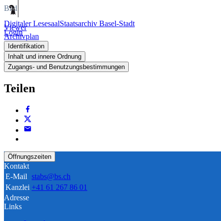
Bild
Digitaler Lesesaal
Staatsarchiv Basel-Stadt
Viewer
Login
Archivplan
Identifikation
Inhalt und innere Ordnung
Zugangs- und Benutzungsbestimmungen
Teilen
Öffnungszeiten
Kontakt
E-Mail
stabs@bs.ch
Kanzlei
+41 61 267 86 01
Adresse
Links