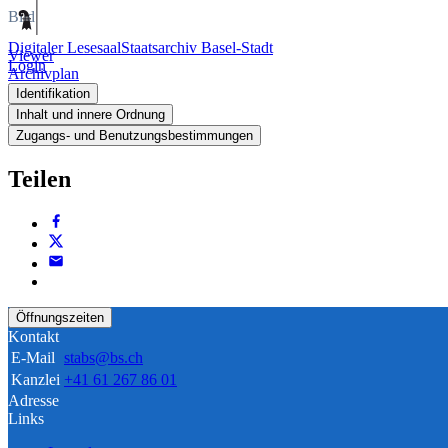
Bild
Digitaler Lesesaal
Staatsarchiv Basel-Stadt
Viewer
Login
Archivplan
Identifikation
Inhalt und innere Ordnung
Zugangs- und Benutzungsbestimmungen
Teilen
Öffnungszeiten
Kontakt
E-Mail
stabs@bs.ch
Kanzlei
+41 61 267 86 01
Adresse
Links