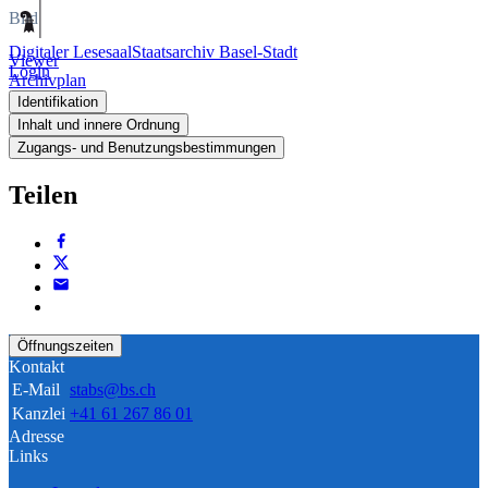
Bild
Digitaler Lesesaal
Staatsarchiv Basel-Stadt
Viewer
Login
Archivplan
Identifikation
Inhalt und innere Ordnung
Zugangs- und Benutzungsbestimmungen
Teilen
Öffnungszeiten
Kontakt
E-Mail
stabs@bs.ch
Kanzlei
+41 61 267 86 01
Adresse
Links