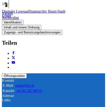
Bild
Digitaler Lesesaal
Staatsarchiv Basel-Stadt
Viewer
Login
Archivplan
Identifikation
Inhalt und innere Ordnung
Zugangs- und Benutzungsbestimmungen
Teilen
Öffnungszeiten
Kontakt
E-Mail
stabs@bs.ch
Kanzlei
+41 61 267 86 01
Adresse
Links