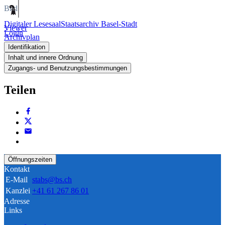
Bild
Digitaler Lesesaal
Staatsarchiv Basel-Stadt
Viewer
Login
Archivplan
Identifikation
Inhalt und innere Ordnung
Zugangs- und Benutzungsbestimmungen
Teilen
Öffnungszeiten
Kontakt
E-Mail
stabs@bs.ch
Kanzlei
+41 61 267 86 01
Adresse
Links