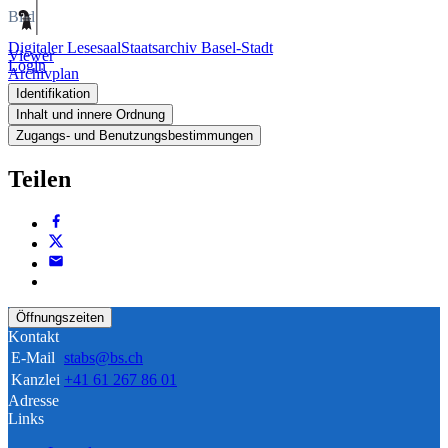
Bild
Digitaler Lesesaal
Staatsarchiv Basel-Stadt
Viewer
Login
Archivplan
Identifikation
Inhalt und innere Ordnung
Zugangs- und Benutzungsbestimmungen
Teilen
Öffnungszeiten
Kontakt
E-Mail
stabs@bs.ch
Kanzlei
+41 61 267 86 01
Adresse
Links