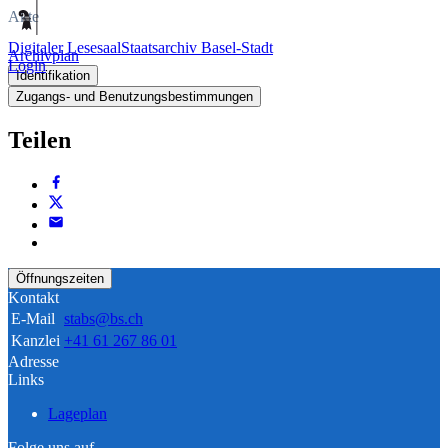
Akte
Digitaler Lesesaal
Staatsarchiv Basel-Stadt
Archivplan
Login
Identifikation
Zugangs- und Benutzungsbestimmungen
Teilen
Öffnungszeiten
Kontakt
E-Mail
stabs@bs.ch
Kanzlei
+41 61 267 86 01
Adresse
Links
Lageplan
Folge uns auf