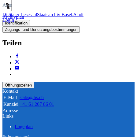
Akte
Digitaler Lesesaal
Staatsarchiv Basel-Stadt
Archivplan
Login
Identifikation
Zugangs- und Benutzungsbestimmungen
Teilen
Öffnungszeiten
Kontakt
E-Mail
stabs@bs.ch
Kanzlei
+41 61 267 86 01
Adresse
Links
Lageplan
Folge uns auf