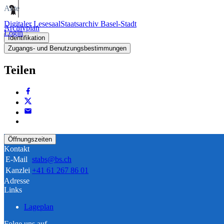
Akte
Digitaler Lesesaal
Staatsarchiv Basel-Stadt
Archivplan
Login
Identifikation
Zugangs- und Benutzungsbestimmungen
Teilen
Öffnungszeiten
Kontakt
E-Mail
stabs@bs.ch
Kanzlei
+41 61 267 86 01
Adresse
Links
Lageplan
Folge uns auf