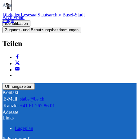
Akte
Digitaler Lesesaal
Staatsarchiv Basel-Stadt
Archivplan
Login
Identifikation
Zugangs- und Benutzungsbestimmungen
Teilen
Öffnungszeiten
Kontakt
E-Mail
stabs@bs.ch
Kanzlei
+41 61 267 86 01
Adresse
Links
Lageplan
Folge uns auf