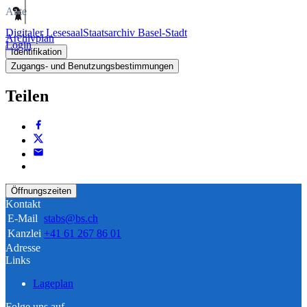
Akte
Digitaler Lesesaal
Staatsarchiv Basel-Stadt
Archivplan
Login
Identifikation
Zugangs- und Benutzungsbestimmungen
Teilen
Öffnungszeiten
Kontakt
E-Mail
stabs@bs.ch
Kanzlei
+41 61 267 86 01
Adresse
Links
Lageplan
Folge uns auf