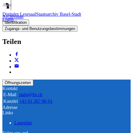
Akte
Digitaler Lesesaal
Staatsarchiv Basel-Stadt
Archivplan
Login
Identifikation
Zugangs- und Benutzungsbestimmungen
Teilen
Öffnungszeiten
Kontakt
E-Mail
stabs@bs.ch
Kanzlei
+41 61 267 86 01
Adresse
Links
Lageplan
Folge uns auf