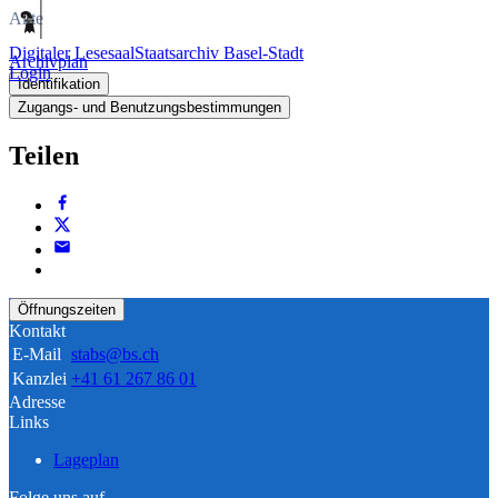
Akte
Digitaler Lesesaal
Staatsarchiv Basel-Stadt
Archivplan
Login
Identifikation
Zugangs- und Benutzungsbestimmungen
Teilen
Öffnungszeiten
Kontakt
E-Mail
stabs@bs.ch
Kanzlei
+41 61 267 86 01
Adresse
Links
Lageplan
Folge uns auf