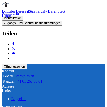
Akte
Digitaler Lesesaal
Staatsarchiv Basel-Stadt
Archivplan
Login
Identifikation
Zugangs- und Benutzungsbestimmungen
Teilen
Öffnungszeiten
Kontakt
E-Mail
stabs@bs.ch
Kanzlei
+41 61 267 86 01
Adresse
Links
Lageplan
Folge uns auf