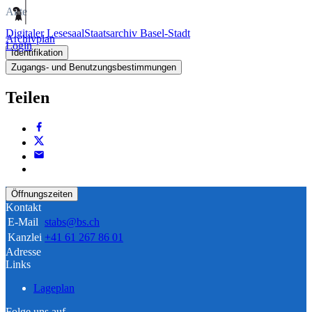
Akte
Digitaler Lesesaal
Staatsarchiv Basel-Stadt
Archivplan
Login
Identifikation
Zugangs- und Benutzungsbestimmungen
Teilen
Öffnungszeiten
Kontakt
E-Mail
stabs@bs.ch
Kanzlei
+41 61 267 86 01
Adresse
Links
Lageplan
Folge uns auf