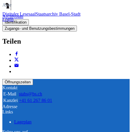
Akte
Digitaler Lesesaal
Staatsarchiv Basel-Stadt
Archivplan
Login
Identifikation
Zugangs- und Benutzungsbestimmungen
Teilen
Öffnungszeiten
Kontakt
E-Mail
stabs@bs.ch
Kanzlei
+41 61 267 86 01
Adresse
Links
Lageplan
Folge uns auf