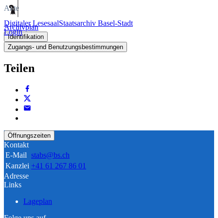
Akte
Digitaler Lesesaal
Staatsarchiv Basel-Stadt
Archivplan
Login
Identifikation
Zugangs- und Benutzungsbestimmungen
Teilen
Öffnungszeiten
Kontakt
E-Mail
stabs@bs.ch
Kanzlei
+41 61 267 86 01
Adresse
Links
Lageplan
Folge uns auf