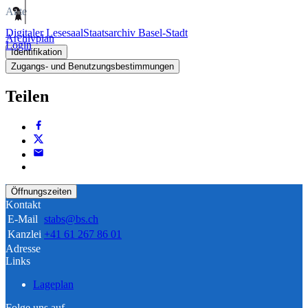
Akte
Digitaler Lesesaal
Staatsarchiv Basel-Stadt
Archivplan
Login
Identifikation
Zugangs- und Benutzungsbestimmungen
Teilen
Öffnungszeiten
Kontakt
E-Mail
stabs@bs.ch
Kanzlei
+41 61 267 86 01
Adresse
Links
Lageplan
Folge uns auf