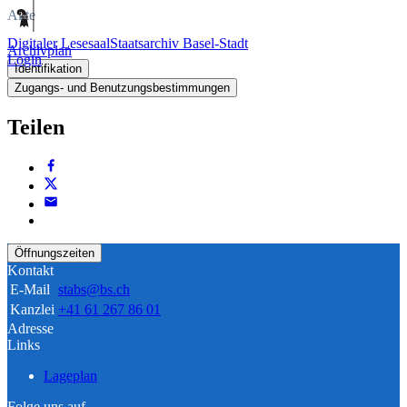
Akte
Digitaler Lesesaal
Staatsarchiv Basel-Stadt
Archivplan
Login
Identifikation
Zugangs- und Benutzungsbestimmungen
Teilen
Öffnungszeiten
Kontakt
E-Mail
stabs@bs.ch
Kanzlei
+41 61 267 86 01
Adresse
Links
Lageplan
Folge uns auf