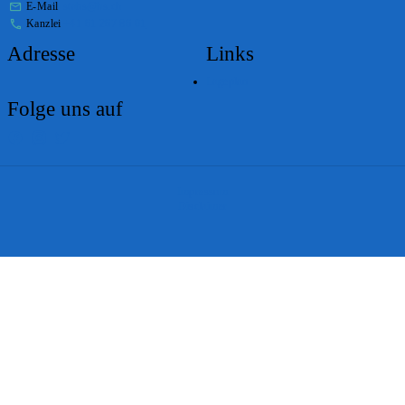
E-Mail
stabs@bs.ch
Kanzlei
+41 61 267 86 01
Adresse
Links
Lageplan
Folge uns auf
Impressum
Disclaimer